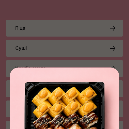
Піца
Суші
Комбо-меню
Салати
Снеки