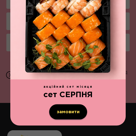
Соуси
Напої
Боули
Приймаємо замовлення щодня з 11:00 до 22:00 | 096 203
07 07 | вул. В.Великого, 13
акційний сет місяця
сет СЕРПНЯ
замовити