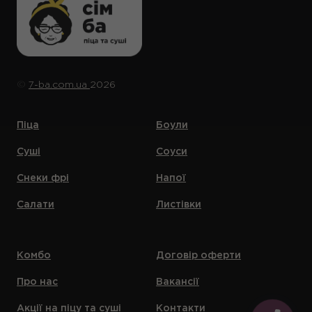
©️
7-ba.com.ua
2026
Піца
Боули
Суші
Соуси
Снеки фрі
Напої
Салати
Листівки
Комбо
Договір оферти
Про нас
Вакансії
Акції на піцу та суші
Контакти