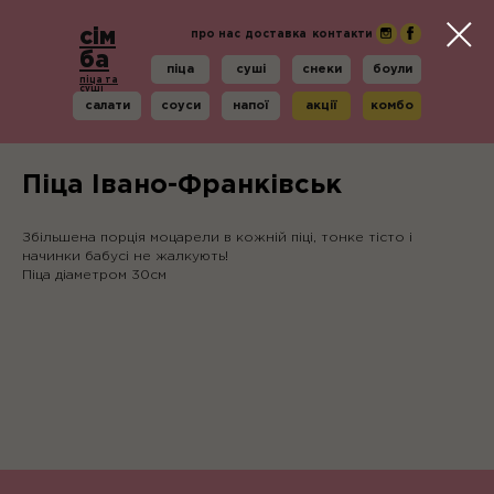
сім
про нас
доставка
контакти
ба
піца
суші
снеки
боули
піца та
суші
салати
соуси
напої
акції
комбо
Піца Івано-Франківськ
Збільшена порція моцарели в кожній піці, тонке тісто і
піца
суші
снеки
боули
салати
соуси
напої
начинки бабусі не жалкують!
Піца діаметром 30см
про
доставка
контакти
нас
сім ба
піца та суші
акції
комбо