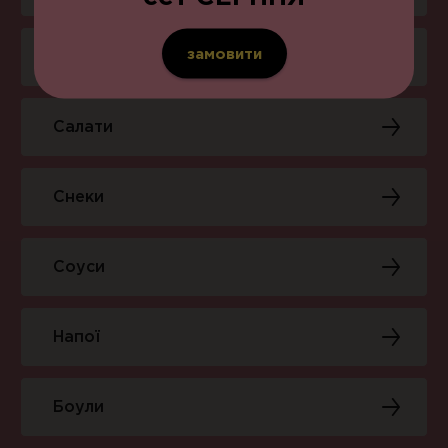
замовити
Комбо-меню
Салати
Снеки
Соуси
Напої
Боули