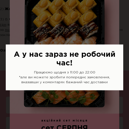
2)
Жовта зона
- до 60 хв, мінімальне замовлення
500 грн.
3) В
червону зону
мінімальна сума замовлення -
1000 грн + 80
грн
вартість доставки. В
червону зону
зону доставляємо лише
за
попередньою передоплатою
та в залежності від завантаження
закладу
Ознайомитись із зонами доставки ви можете
тут
.
А у нас зараз не робочий
час!
Працюємо щодня з 11:00 до 22:00
*але ви можете зробити попереднє замовлення,
вказавши у коментарях бажаний час доставки
Піца
акційний сет місяця
Суші
сет СЕРПНЯ