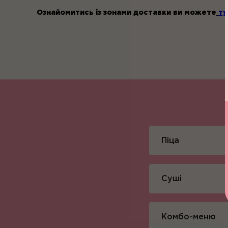
Ознайомитись із зонами доставки ви можете
ту
Піца
Суші
Комбо-меню