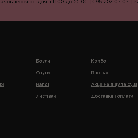
мовлення щодня з 11:00 до 22:00 | 096 203 07 07 | ву
Боули
Комбо
Соуси
Про нас
рі
Напої
Акції на піцу та суші
Листівки
Доставка і оплата