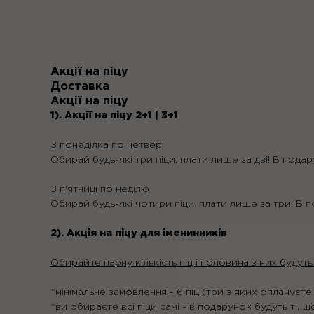
Акції на піцу
Доставка
Акції на піцу
1). Акції на піцу 2+1 | 3+1
З понеділка по четвер
Обирай будь-які три піци, плати лише за дві! В подар
З п'ятниці по неділю
Обирай будь-які чотири піци, плати лише за три! В п
2). Акція на піцу для іменинників
Обирайте парну кількість піц і половина з них будуть
*мінімальне замовлення - 6 піц (три з яких оплачуєте
*ви обираєте всі піци самі - в подарунок будуть ті, щ