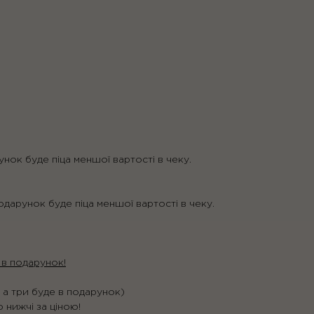
унок буде піца меншої вартості в чеку.
одарунок буде піца меншої вартості в чеку.
 в подарунок!
, а три буде в подарунок)
о нижчі за ціною!