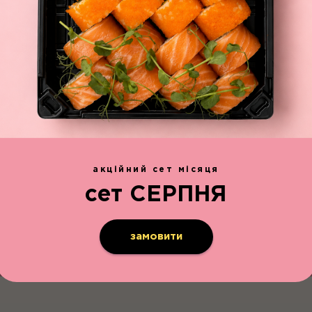
т
.
акційний сет місяця
сет СЕРПНЯ
замовити