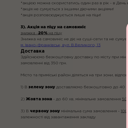
*акцією можна скористатись один раз в рік - в День 
*акція не сумується з іншими діючими акціями!
*акція розповсюджується лише на піци!
3). Акція на піцу на самовиніс
знижка -
20%
на піцу
Знижка на самовиніс не діє на суші-сети та не сумує
м. Івано-Франківськ, вул. В.Великого, 13
Доставка
Здійснюємо безкоштовну доставку по місту при мін
замовленні від 350 грн.
Місто та приміські район діляться на три зони, відпо
1) В
зелену зону
доставляємо безкоштовно до 40 хв
2)
Жовта зона
- до 60 хв, мінімальне замовлення
50
3) В
червону зону
мінімальна сума замовлення -
100
залежності від завантаження закладу