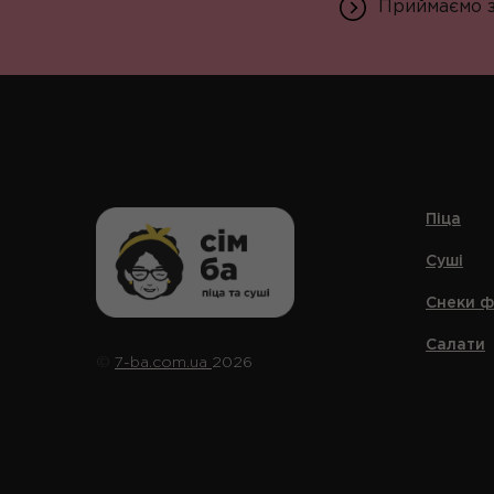
Приймаємо за
Піца
Суші
Снеки ф
Салати
©️
7-ba.com.ua
2026