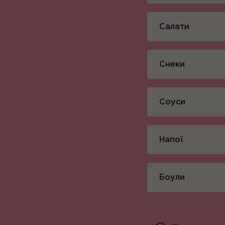
Салати
Снеки
Соуси
Напої
Боули