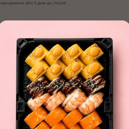
народження або 5 днів до /після!
ться з іншими акційними пропозиціями!
імальному
відно до яких ми визначаємо час приїзду кур'єра та мінімальне 
, при мінімальному замовленні
350 грн.
0 грн.
0 грн + 80 грн
вартість доставки. В
червону зону
зону доста