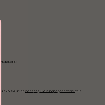
замовлення.
вляємо лише за
попередньою передоплатою
та в