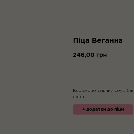
Піца Веганна
246,00
грн
в пічку
Вершково-сирний соус, бага
фета
+ додатки до піци