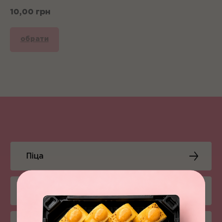
10,00
грн
обрати
Піца
Суші