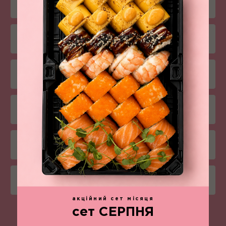
Комбо-меню
Салати
Снеки
Соуси
Напої
Боули
акційний сет місяця
сет СЕРПНЯ