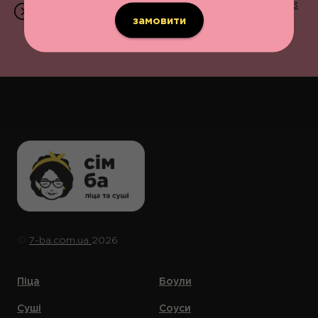
Приймаємо замовлення щодня з 11:00 до 22:00 | 096 203
07 07 | вул. В.Великого, 13
замовити
©️
7-ba.com.ua
2026
Піца
Боули
Суші
Соуси