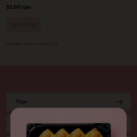
52,00
грн
замовити
не бере участь у акції "2+1"
Піца
Суші