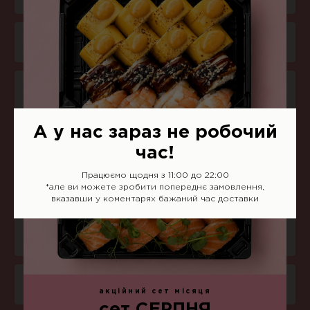
Комбо-меню
Салати
А у нас зараз не робочий
Снеки
час!
Працюємо щодня з 11:00 до 22:00
Соуси
*але ви можете зробити попереднє замовлення,
вказавши у коментарях бажаний час доставки
Напої
Боули
акційний сет місяця
сет СЕРПНЯ