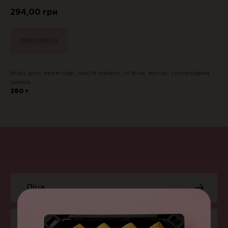
294,00
грн
замовити
Норі, рис, крем-сир, листя салату, огірок, вугор, суперсирна
шапка
280 г
Піца
Суші