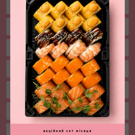
Суші
Комбо-меню
Салати
Снеки
Соуси
Напої
акційний сет місяця
Боули