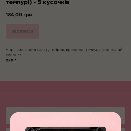
темпурі) - 5 кусочків
184,00
грн
замовити
Норі, рис, листя салату, огірок, креветка, темпура, японський
майонез
220 г
Піца