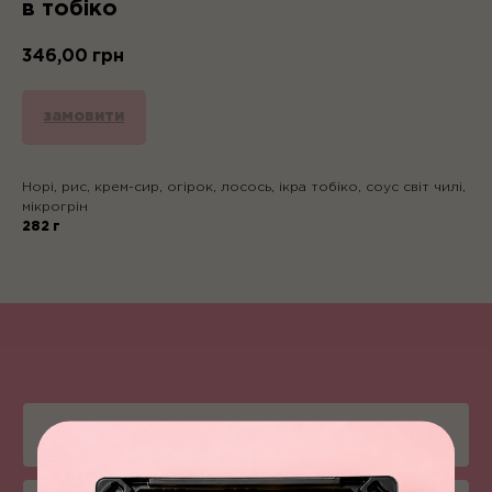
в тобіко
346,00
грн
замовити
Норі, рис, крем-сир, огірок, лосось, ікра тобіко, соус світ чилі,
мікрогрін
282 г
Піца