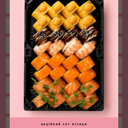
Суші
Комбо-меню
Салати
Снеки
Соуси
Напої
акційний сет місяця
Боули