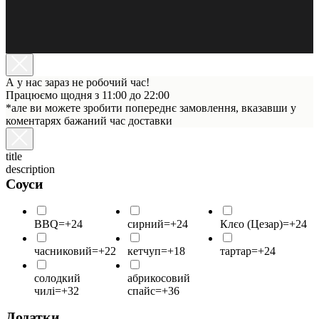
А у нас зараз не робочий час!
Працюємо щодня з 11:00 до 22:00
*але ви можете зробити попереднє замовлення, вказавши у
коментарях бажаний час доставки
title
description
Соуси
BBQ=+24
сирний=+24
Клєо (Цезар)=+24
часниковий=+22
кетчуп=+18
тартар=+24
солодкий
абрикосовий
чилі=+32
спайс=+36
Додатки