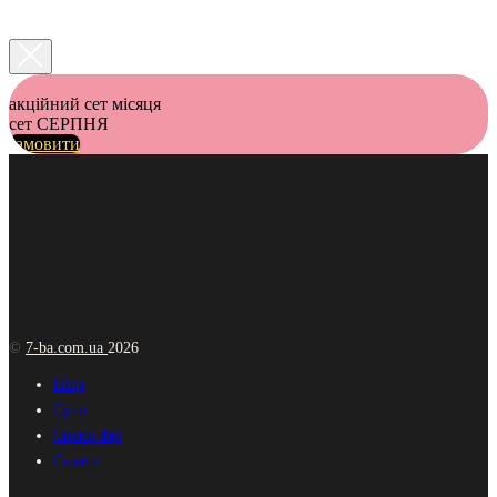
акційний сет місяця
сет СЕРПНЯ
замовити
©️
7-ba.com.ua
2026
Піца
Суші
Снеки фрі
Салати