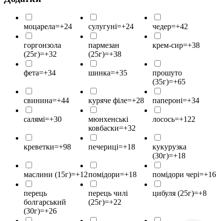
моцарела=+24
сулугуні=+24
чедер=+42
горгонзола
пармезан
крем-сир=+38
(25г)=+32
(25г)=+38
фета=+34
шинка=+35
прошуто
(35г)=+65
свинина=+44
куряче філе=+28
папероні=+34
салямі=+30
мюнхенські
лосось=+122
ковбаски=+32
креветки=+98
печериці=+18
кукурузка
(30г)=+18
маслини (15г)=+12
помідори=+18
помідори чері=+16
перець
перець чилі
цибуля (25г)=+8
болгарський
(25г)=+22
(30г)=+26