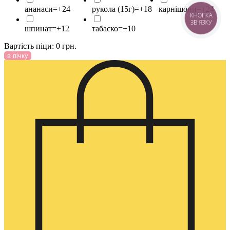
ананаси=+24
рукола (15г)=+18
карнішони=+24
КНОПКА
ЗВ'ЯЗКУ
шпинат=+12
табаско=+10
Вартість піци:
0
грн.
в пічку