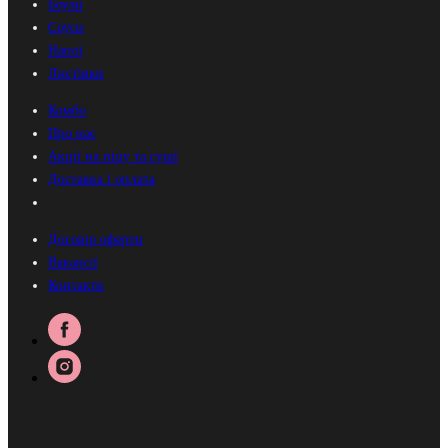
Боули
Соуси
Напої
Листівки
Комбо
Про нас
Акції на піцу та суші
Доставка і оплата
Договір оферти
Вакансії
Контакти