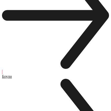
Боули