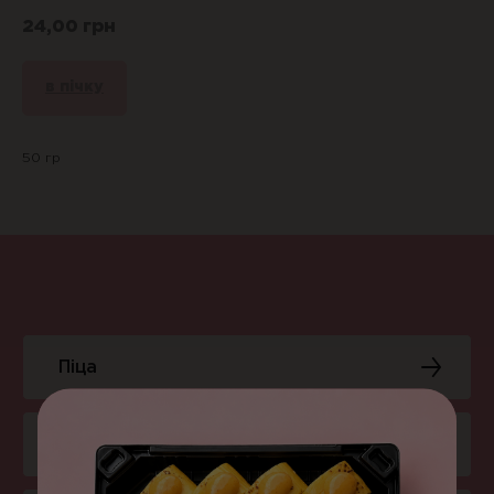
24,00
грн
в пічку
50 гр
Піца
Суші